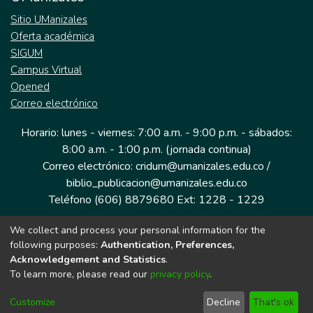
Sitio UManizales
Oferta académica
SIGUM
Campus Virtual
Opened
Correo electrónico
Horario: lunes - viernes: 7:00 a.m. - 9:00 p.m. - sábados:
8:00 a.m. - 1:00 p.m. (jornada continua)
Correo electrónico: cridum@umanizales.edu.co /
biblio_publicacion@umanizales.edu.co
Teléfono (606) 8879680 Ext: 1228 - 1229
We collect and process your personal information for the
Dirección: Cra 9 a # 19-03 Edificio histórico, piso 1
following purposes:
Authentication, Preferences,
Manizales, Caldas
Acknowledgement and Statistics
.
Colombia.
To learn more, please read our
privacy policy
.
Customize
Decline
That's ok
Tecnología DSpace implementada por