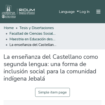
(current)
Language
Log In
Home
Tesis y Disertaciones
Home
Facultad de Ciencias Sociales y Humanas
Communities & Collections
Maestria en Educación desde la Diversidad
La enseñanza del Castellano como segunda lengua: una forma de inclusión social para la comunidad indígena Jebalá
All of DSpace
La enseñanza del Castellano como
Statistics
segunda lengua: una forma de
inclusión social para la comunidad
indígena Jebalá
Simple item page