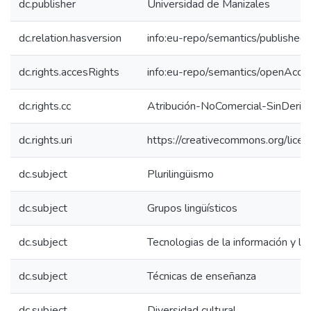
dc.publisher
Universidad de Manizales
dc.relation.hasversion
info:eu-repo/semantics/published
dc.rights.accesRights
info:eu-repo/semantics/openAcce
dc.rights.cc
Atribución-NoComercial-SinDeriv
dc.rights.uri
https://creativecommons.org/lice
dc.subject
Plurilingüismo
dc.subject
Grupos lingüísticos
dc.subject
Tecnologias de la información y la
dc.subject
Técnicas de enseñanza
dc.subject
Diversidad cultural