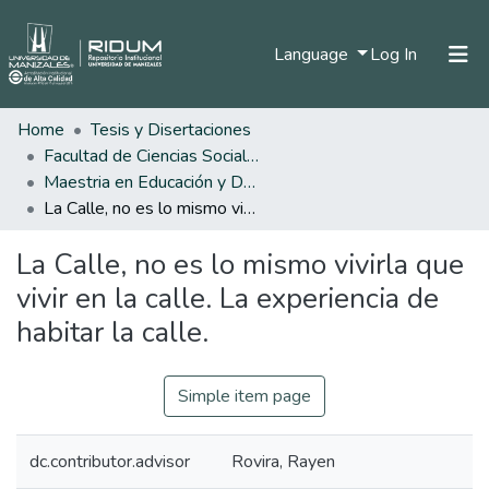
(current)
Language
Log In
Home
Tesis y Disertaciones
Home
Facultad de Ciencias Sociales y Humanas
Communities & Collections
Maestria en Educación y Desarrollo Humano
La Calle, no es lo mismo vivirla que vivir en la calle. La experiencia de habitar la calle.
All of DSpace
La Calle, no es lo mismo vivirla que
Statistics
vivir en la calle. La experiencia de
habitar la calle.
Simple item page
dc.contributor.advisor
Rovira, Rayen