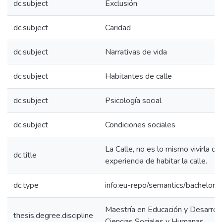
dc.subject
Exclusión
dc.subject
Caridad
dc.subject
Narrativas de vida
dc.subject
Habitantes de calle
dc.subject
Psicología social
dc.subject
Condiciones sociales
La Calle, no es lo mismo vivirla que 
dc.title
experiencia de habitar la calle.
dc.type
info:eu-repo/semantics/bachelorT
Maestría en Educación y Desarrol
thesis.degree.discipline
Ciencias Sociales y Humanas.