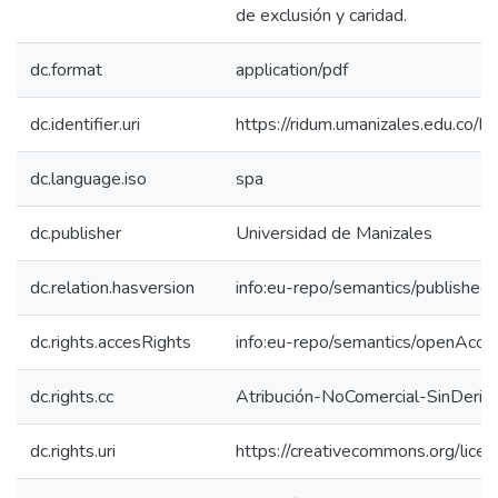
de exclusión y caridad.
dc.format
application/pdf
dc.identifier.uri
https://ridum.umanizales.edu.co
dc.language.iso
spa
dc.publisher
Universidad de Manizales
dc.relation.hasversion
info:eu-repo/semantics/published
dc.rights.accesRights
info:eu-repo/semantics/openAcce
dc.rights.cc
Atribución-NoComercial-SinDeriv
dc.rights.uri
https://creativecommons.org/lice