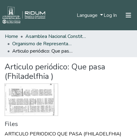
(current)
Language
Log In
Home
Asamblea Nacional Constituyente
Home
Organismo de Representantes Constituyente
Communities & Collections
Articulo periódico: Que pasa (Fhiladelfhia )
All of DSpace
Articulo periódico: Que pasa
Statistics
(Fhiladelfhia )
Files
ARTICULO PERIODICO QUE PASA (FHILADELFHIA)