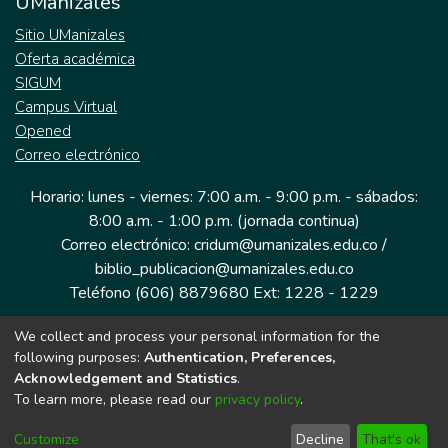
UManizales
Sitio UManizales
Oferta académica
SIGUM
Campus Virtual
Opened
Correo electrónico
Horario: lunes - viernes: 7:00 a.m. - 9:00 p.m. - sábados:
8:00 a.m. - 1:00 p.m. (jornada continua)
Correo electrónico: cridum@umanizales.edu.co /
biblio_publicacion@umanizales.edu.co
Teléfono (606) 8879680 Ext: 1228 - 1229
We collect and process your personal information for the
Dirección: Cra 9 a # 19-03 Edificio histórico, piso 1
following purposes:
Authentication, Preferences,
Manizales, Caldas
Acknowledgement and Statistics
.
Colombia.
To learn more, please read our
privacy policy
.
Customize
Decline
That's ok
Tecnología DSpace implementada por