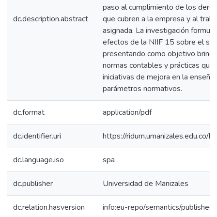
paso al cumplimiento de los dere
dc.description.abstract
que cubren a la empresa y al traba
asignada. La investigación formula
efectos de la NIIF 15 sobre el sec
presentando como objetivo brindar
normas contables y prácticas que
iniciativas de mejora en la enseñan
parámetros normativos.
dc.format
application/pdf
dc.identifier.uri
https://ridum.umanizales.edu.co
dc.language.iso
spa
dc.publisher
Universidad de Manizales
dc.relation.hasversion
info:eu-repo/semantics/published