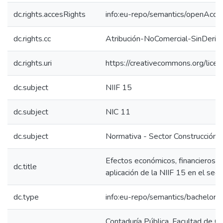
dc.rights.accesRights
info:eu-repo/semantics/openAcce
dc.rights.cc
Atribución-NoComercial-SinDeriv
dc.rights.uri
https://creativecommons.org/lice
dc.subject
NIIF 15
dc.subject
NIC 11
dc.subject
Normativa - Sector Construcción
Efectos económicos, financieros y 
dc.title
aplicación de la NIIF 15 en el sect
dc.type
info:eu-repo/semantics/bachelorT
Contaduría Pública, Facultad de C