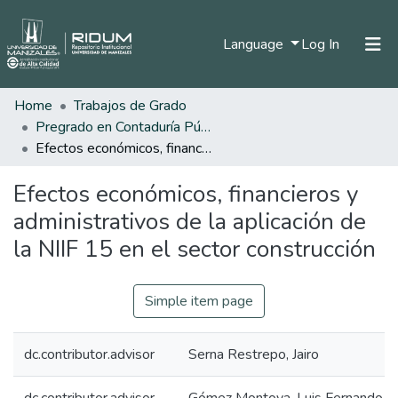
(current)
Language
Log In
Home
Trabajos de Grado
Home
Pregrado en Contaduría Pública
Communities & Collections
Efectos económicos, financieros y administrativos de la aplicación de la NIIF 15 en el sector construcción
All of DSpace
Efectos económicos, financieros y
Statistics
administrativos de la aplicación de
la NIIF 15 en el sector construcción
Simple item page
dc.contributor.advisor
Serna Restrepo, Jairo