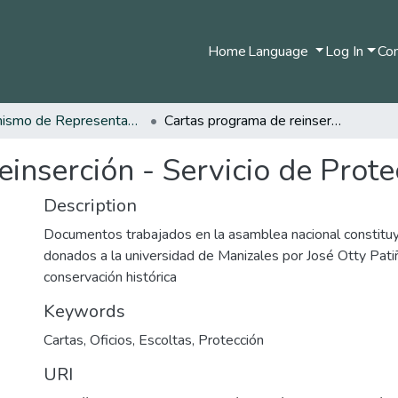
Home
Language
Log In
Com
Organismo de Representantes Constituyente
Cartas programa de reinserción - Servicio de Protección - 1997
inserción - Servicio de Prote
Description
Documentos trabajados en la asamblea nacional constit
donados a la universidad de Manizales por José Otty Pat
conservación histórica
Keywords
Cartas
,
Oficios
,
Escoltas
,
Protección
URI