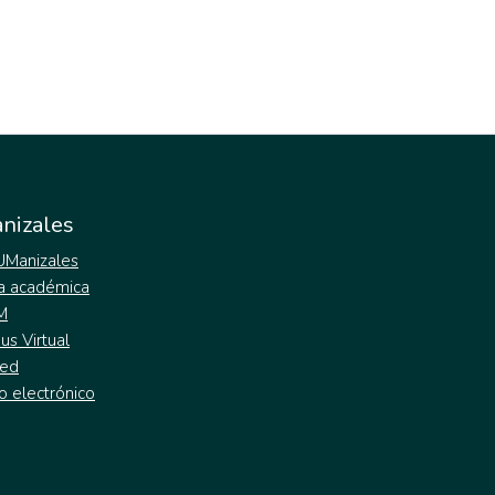
nizales
 UManizales
a académica
M
s Virtual
ed
o electrónico