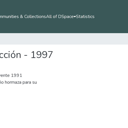
munities & Collections
All of DSpace
Statistics
cción - 1997
uyente 1991
iño hormaza para su