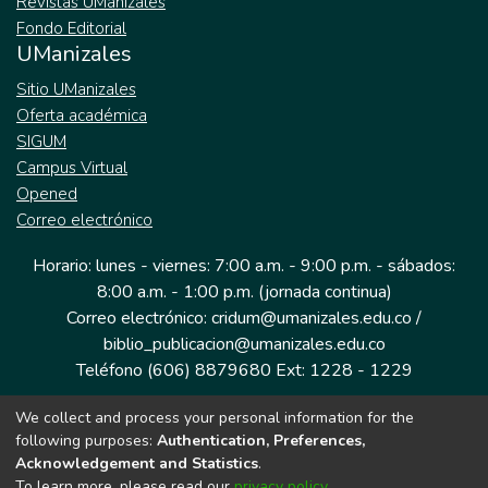
Revistas UManizales
Fondo Editorial
UManizales
Sitio UManizales
Oferta académica
SIGUM
Campus Virtual
Opened
Correo electrónico
Horario: lunes - viernes: 7:00 a.m. - 9:00 p.m. - sábados:
8:00 a.m. - 1:00 p.m. (jornada continua)
Correo electrónico: cridum@umanizales.edu.co /
biblio_publicacion@umanizales.edu.co
Teléfono (606) 8879680 Ext: 1228 - 1229
We collect and process your personal information for the
Dirección: Cra 9 a # 19-03 Edificio histórico, piso 1
following purposes:
Authentication, Preferences,
Manizales, Caldas
Acknowledgement and Statistics
.
Colombia.
To learn more, please read our
privacy policy
.