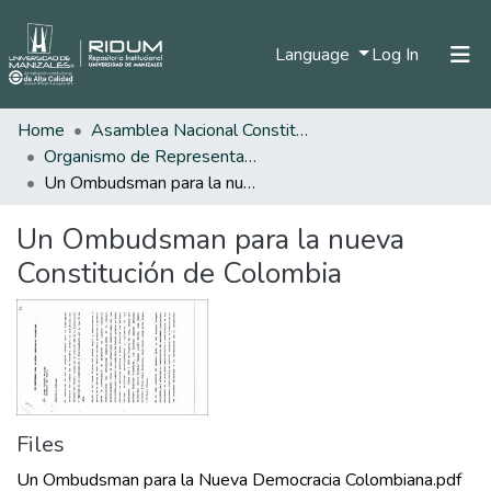
(current)
Language
Log In
Home
Asamblea Nacional Constituyente
Home
Organismo de Representantes Constituyente
Communities & Collections
Un Ombudsman para la nueva Constitución de Colombia
All of DSpace
Un Ombudsman para la nueva
Statistics
Constitución de Colombia
Files
Un Ombudsman para la Nueva Democracia Colombiana.pdf