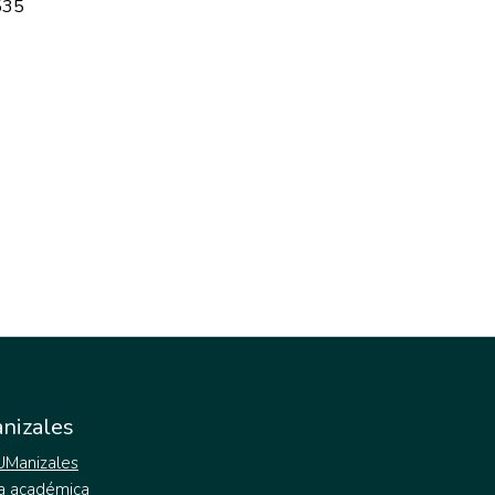
535
nizales
 UManizales
a académica