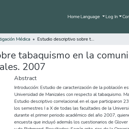
Home
Language
Log In
Com
tigación Médica
Estudio descriptivo sobre tabaquismo en la comunidad estudiantil de la Universidad de Manizales. 2007
obre tabaquismo en la comunid
ales. 2007
Abstract
Introducción: Estudio de caracterización de la población est
Universidad de Manizales con respecto al tabaquismo. Ma
Estudio descriptivo correlacional en el que participaron 
los semestres I a X de todas las facultades de la Universi
durante el primer periodo académico del año 2007, quien
encuesta que incluyó además los cuestionarios de Glover
y de Richmond. Resultados: Según crite-rios de la Organiz