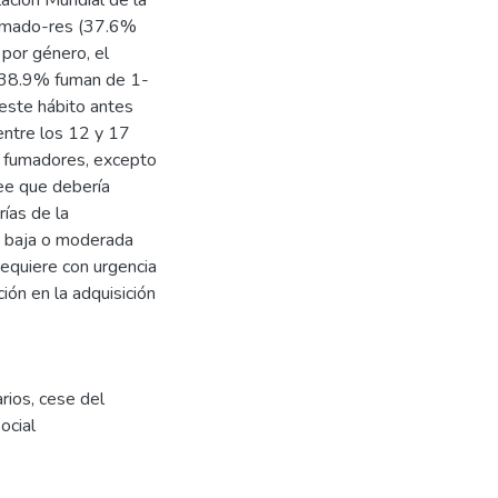
fumado-res (37.6%
por género, el
 38.9% fuman de 1-
 este hábito antes
 entre los 12 y 17
o fumadores, excepto
ee que debería
ías de la
a baja o moderada
requiere con urgencia
ón en la adquisición
rios
,
cese del
ocial