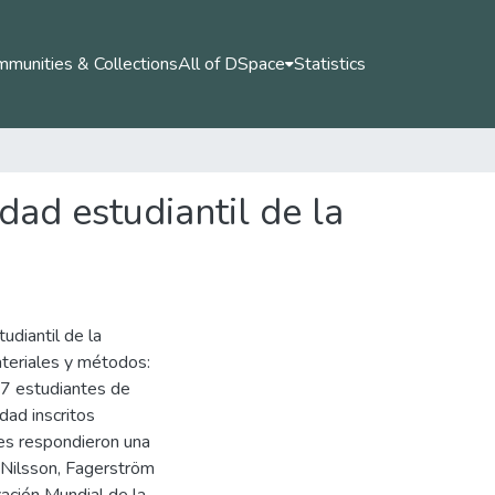
munities & Collections
All of DSpace
Statistics
ad estudiantil de la
udiantil de la
teriales y métodos:
237 estudiantes de
dad inscritos
es respondieron una
 Nilsson, Fagerström
ación Mundial de la