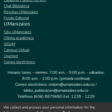
Catálogo Público (OPAC)
Chat Biblioteca
Revistas UManizales
Fondo Editorial
UManizales
Sitio UManizales
Oferta académica
SIGUM
Campus Virtual
Opened
Correo electrónico
Horario: lunes - viernes: 7:00 a.m. - 9:00 p.m. - sábados:
8:00 a.m. - 1:00 p.m. (jornada continua)
Correo electrónico: cridum@umanizales.edu.co /
biblio_publicacion@umanizales.edu.co
Teléfono (606) 8879680 Ext: 1228 - 1229
We collect and process your personal information for the
Dirección: Cra 9 a # 19-03 Edificio histórico, piso 1