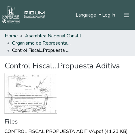
(current)
Language
Log In
Home
Asamblea Nacional Constituyente
Home
Organismo de Representantes Constituyente
Communities & Collections
Control Fiscal...Propuesta Aditiva
All of DSpace
Control Fiscal...Propuesta Aditiva
Statistics
Files
CONTROL FISCAL PROPUESTA ADITIVA.pdf
(41.23 KB)