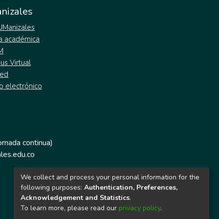
nizales
 UManizales
a académica
M
s Virtual
ed
o electrónico
jornada continua)
les.edu.co
We collect and process your personal information for the
following purposes:
Authentication, Preferences,
Acknowledgement and Statistics
.
To learn more, please read our
privacy policy
.