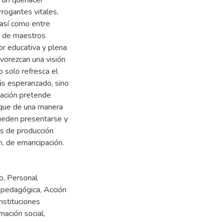
rrogantes vitales,
así como entre
d de maestros
or educativa y plena
avorezcan una visión
o solo refresca el
ás esperanzado, sino
gación pretende
, que de una manera
pueden presentarse y
os de producción
n, de emancipación.
o
,
Personal
 pedagógica
,
Acción
Instituciones
mación social
,