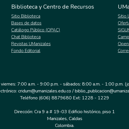
Biblioteca y Centro de Recursos
UMa
Sitio Biblioteca
Sitio
Bases de datos
Ofert
Catálogo Público (OPAC)
SIGU
Chat Biblioteca
Campu
Revistas UManizales
Open
Fondo Editorial
Corre
 viernes: 7:00 a.m. - 9:00 p.m. - sábados: 8:00 a.m. - 1:00 p.m. (
ectrónico: cridum@umanizales.edu.co / biblio_publicacion@umaniza
Teléfono (606) 8879680 Ext: 1228 - 1229
Dirección: Cra 9 a # 19-03 Edificio histórico, piso 1
Manizales, Caldas
Colombia.