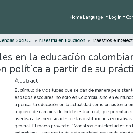
Home
Language
Log In
Com
Facultad de Ciencias Sociales y Humanas
Maestria en Educación
les en la educación colombia
n política a partir de su práct
Abstract
El cúmulo de vicisitudes que se dan de manera persisten
espacios escolares, no solo en Colombia, sino en el mundo
a pensar la educación en la actualidad como un sistema en c
requiere de cambios de índole estructural, que permitan
asertiva a las necesidades de las instituciones educativas
general. El macro proyecto, “Maestros e intelectuales en 
colombiana”, consciente de esta realidad, pretende desd