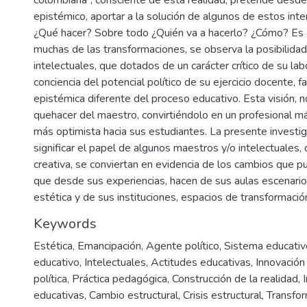
epistémico, aportar a la solución de algunos de estos inte
¿Qué hacer? Sobre todo ¿Quién va a hacerlo? ¿Cómo? Es 
muchas de las transformaciones, se observa la posibilida
intelectuales, que dotados de un carácter crítico de su lab
conciencia del potencial político de su ejercicio docente, f
epistémica diferente del proceso educativo. Esta visión, n
quehacer del maestro, convirtiéndolo en un profesional m
más optimista hacia sus estudiantes. La presente investi
significar el papel de algunos maestros y/o intelectuales
creativa, se conviertan en evidencia de los cambios que 
que desde sus experiencias, hacen de sus aulas escenari
estética y de sus instituciones, espacios de transformació
Keywords
Estética
,
Emancipación
,
Agente político
,
Sistema educativ
educativo
,
Intelectuales
,
Actitudes educativas
,
Innovación
política
,
Práctica pedagógica
,
Construcción de la realidad
,
educativas
,
Cambio estructural
,
Crisis estructural
,
Transfor