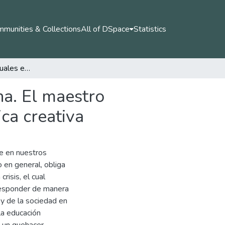
munities & Collections
All of DSpace
Statistics
Maestros e intelectuales en la educación colombiana. El maestro intelectual y su función política a partir de su práctica creativa
na. El maestro
ica creativa
te en nuestros
 en general, obliga
risis, el cual
 responder de manera
 y de la sociedad en
la educación
e un quehacer