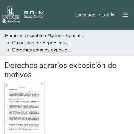
(current)
Language
Log In
Home
Asamblea Nacional Constituyente
Home
Organismo de Representantes Constituyente
Communities & Collections
Derechos agrarios exposición de motivos
All of DSpace
Derechos agrarios exposición de
Statistics
motivos