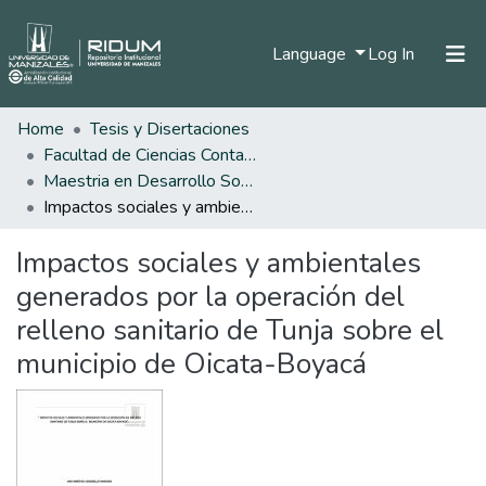
(current)
Language
Log In
Home
Tesis y Disertaciones
Home
Facultad de Ciencias Contables Económicas y Administrativas
Communities & Collections
Maestria en Desarrollo Sostenible y Medio Ambiente
Impactos sociales y ambientales generados por la operación del relleno sanitario de Tunja sobre el municipio de Oicata-Boyacá
All of DSpace
Impactos sociales y ambientales
Statistics
generados por la operación del
relleno sanitario de Tunja sobre el
municipio de Oicata-Boyacá