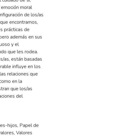
o emoción moral
onfiguración de los/as
s que encontramos,
as prácticas de
 pero además en sus
uoso y el
ndo que les rodea.
os/as, están basadas
rable influye en los
 las relaciones que
 como en la
tran que los/as
aciones del
es-hijos
,
Papel de
valores
,
Valores