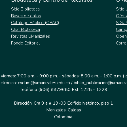
Sitio Biblioteca
Sitio
Bases de datos
Ofert
Catálogo Público (OPAC)
SIGU
Chat Biblioteca
Campu
Revistas UManizales
Open
Fondo Editorial
Corre
 viernes: 7:00 a.m. - 9:00 p.m. - sábados: 8:00 a.m. - 1:00 p.m. (
ectrónico: cridum@umanizales.edu.co / biblio_publicacion@umaniza
Teléfono (606) 8879680 Ext: 1228 - 1229
Dirección: Cra 9 a # 19-03 Edificio histórico, piso 1
Manizales, Caldas
Colombia.