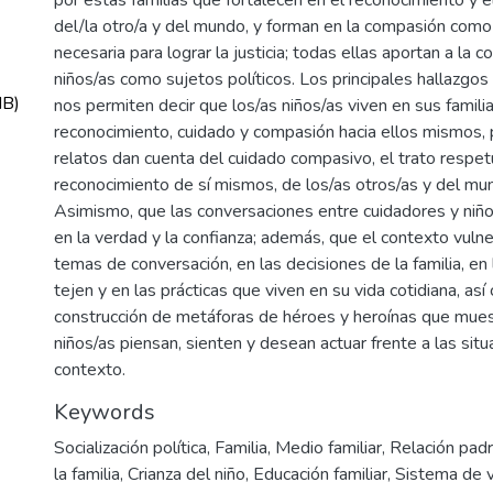
del/la otro/a y del mundo, y forman en la compasión com
necesaria para lograr la justicia; todas ellas aportan a la c
niños/as como sujetos políticos. Los principales hallazgo
MB)
nos permiten decir que los/as niños/as viven en sus famili
reconocimiento, cuidado y compasión hacia ellos mismos,
relatos dan cuenta del cuidado compasivo, el trato respet
reconocimiento de sí mismos, de los/as otros/as y del mu
Asimismo, que las conversaciones entre cuidadores y niñ
en la verdad y la confianza; además, que el contexto vulne
temas de conversación, en las decisiones de la familia, en
tejen y en las prácticas que viven en su vida cotidiana, así
construcción de metáforas de héroes y heroínas que mues
niños/as piensan, sienten y desean actuar frente a las situ
contexto.
Keywords
Socialización política
,
Familia
,
Medio familiar
,
Relación padr
la familia
,
Crianza del niño
,
Educación familiar
,
Sistema de 