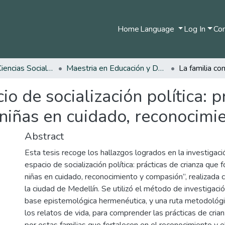
Home
Language
Log In
Com
Facultad de Ciencias Sociales y Humanas
Maestria en Educación y Desarrollo Humano
o de socialización política: p
 niñas en cuidado, reconocimi
Abstract
Esta tesis recoge los hallazgos logrados en la investigaci
espacio de socialización política: prácticas de crianza que 
niñas en cuidado, reconocimiento y compasión”, realizada c
la ciudad de Medellín. Se utilizó el método de investigació
base epistemológica hermenéutica, y una ruta metodológ
los relatos de vida, para comprender las prácticas de cri
por estas familias que fortalecen en el reconocimiento y el