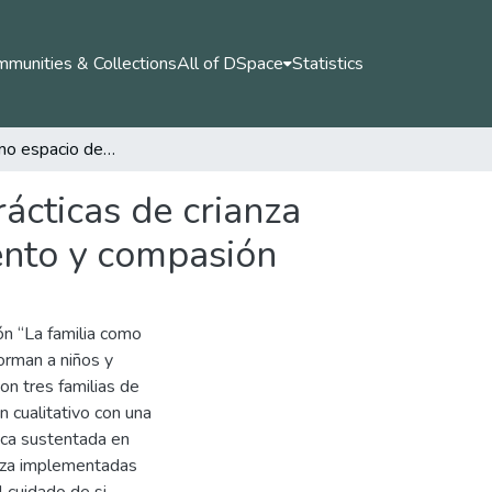
munities & Collections
All of DSpace
Statistics
La familia como espacio de socialización política: prácticas de crianza que forman a niños y niñas en cuidado, reconocimiento y compasión
rácticas de crianza
ento y compasión
ón “La familia como
forman a niños y
on tres familias de
n cualitativo con una
ica sustentada en
anza implementadas
 cuidado de si,