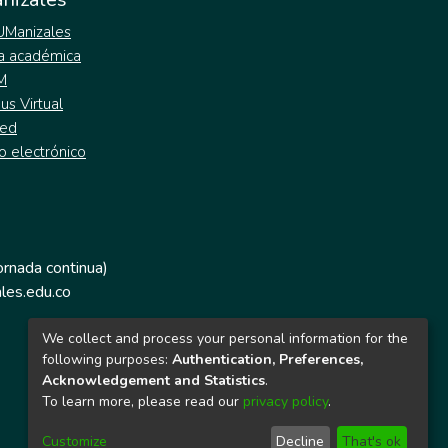
 UManizales
a académica
M
s Virtual
ed
o electrónico
jornada continua)
les.edu.co
We collect and process your personal information for the
following purposes:
Authentication, Preferences,
Acknowledgement and Statistics
.
To learn more, please read our
privacy policy
.
Customize
Decline
That's ok