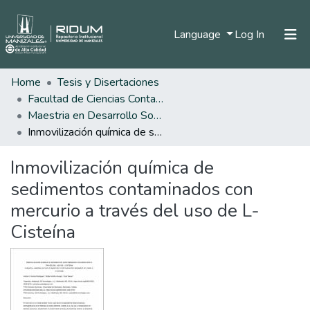
(current)
Language
Log In
Home
Tesis y Disertaciones
Home
Facultad de Ciencias Contables Económicas y Administrativas
Communities & Collections
Maestria en Desarrollo Sostenible y Medio Ambiente
Inmovilización química de sedimentos contaminados con mercurio a través del uso de L-Cisteína
All of DSpace
Inmovilización química de
Statistics
sedimentos contaminados con
mercurio a través del uso de L-
Cisteína