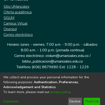
Sitio UManizales
Oferta académica
SIGUM
Campus Virtual
Opened
Correo electrónico
Horario: lunes - viernes: 7:00 a.m. - 9:00 p.m. - sábados:
8:00 a.m. - 1:00 p.m. (jornada continua)
Correo electrónico: cridum@umanizales.edu.co /
biblio_publicacion@umanizales.edu.co
Teléfono (606) 8879680 Ext: 1228 - 1229
We collect and process your personal information for the
Dirección: Cra 9 a # 19-03 Edificio histórico, piso 1
following purposes:
Authentication, Preferences,
Manizales, Caldas
Acknowledgement and Statistics
.
Colombia.
To learn more, please read our
privacy policy
.
Customize
Decline
That's ok
Tecnología DSpace implementada por