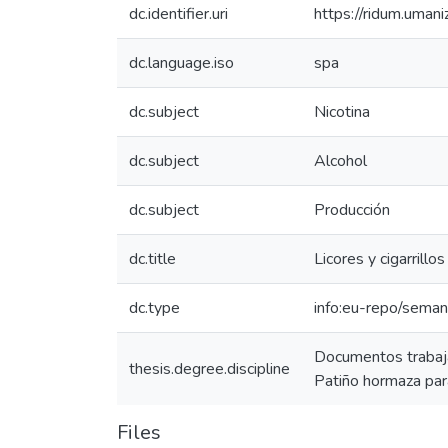
dc.identifier.uri
https://ridum.uma
dc.language.iso
spa
dc.subject
Nicotina
dc.subject
Alcohol
dc.subject
Producción
dc.title
Licores y cigarrillos
dc.type
info:eu-repo/seman
Documentos trabaja
thesis.degree.discipline
Patiño hormaza para
Files