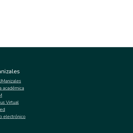
nizales
 UManizales
a académica
M
s Virtual
ed
o electrónico