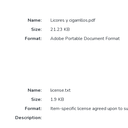
Name:
Licores y cigarrillos.pdf
Size:
21.23 KB
Format:
Adobe Portable Document Format
Name:
license.txt
Size:
1.9 KB
Format:
Item-specific license agreed upon to s
Description: