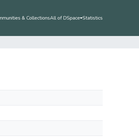
munities & Collections
All of DSpace
Statistics