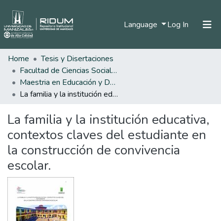
(current)
Language
Log In
Home
Tesis y Disertaciones
Home
Facultad de Ciencias Sociales y Humanas
Communities & Collections
Maestria en Educación y Desarrollo Humano
La familia y la institución educativa, contextos claves del estudiante en la construcción de convivencia escolar.
All of DSpace
La familia y la institución educativa,
Statistics
contextos claves del estudiante en
la construcción de convivencia
escolar.