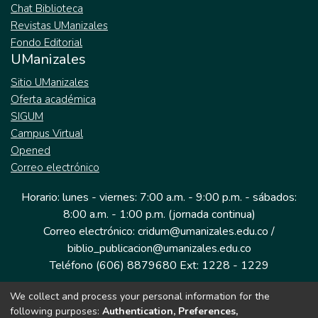
Chat Biblioteca
Revistas UManizales
Fondo Editorial
UManizales
Sitio UManizales
Oferta académica
SIGUM
Campus Virtual
Opened
Correo electrónico
Horario: lunes - viernes: 7:00 a.m. - 9:00 p.m. - sábados:
8:00 a.m. - 1:00 p.m. (jornada continua)
Correo electrónico: cridum@umanizales.edu.co /
biblio_publicacion@umanizales.edu.co
Teléfono (606) 8879680 Ext: 1228 - 1229
We collect and process your personal information for the
Dirección: Cra 9 a # 19-03 Edificio histórico, piso 1
following purposes:
Authentication, Preferences,
Manizales, Caldas