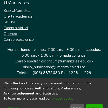
UManizales
Sitio UManizales
Oferta académica
SIGUM
Campus Virtual
Opened
Correo electrónico
Horario: lunes - viernes: 7:00 a.m. - 9:00 p.m. - sábados:
8:00 a.m. - 1:00 p.m. (jornada continua)
Correo electrónico: cridum@umanizales.edu.co /
biblio_publicacion@umanizales.edu.co
Teléfono (606) 8879680 Ext: 1228 - 1229
We collect and process your personal information for the
Dirección: Cra 9 a # 19-03 Edificio histórico, piso 1
following purposes:
Authentication, Preferences,
Manizales, Caldas
Acknowledgement and Statistics
.
Colombia.
To learn more, please read our
privacy policy
.