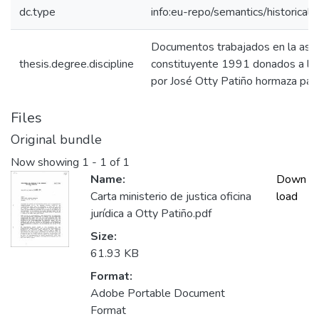
dc.type
info:eu-repo/semantics/historical
Documentos trabajados en la asa
thesis.degree.discipline
constituyente 1991 donados a la 
por José Otty Patiño hormaza para 
Files
Original bundle
Now showing
1 - 1 of 1
Name:
Down
Carta ministerio de justica oficina
load
jurídica a Otty Patiño.pdf
Size:
61.93 KB
Format:
Adobe Portable Document
Format