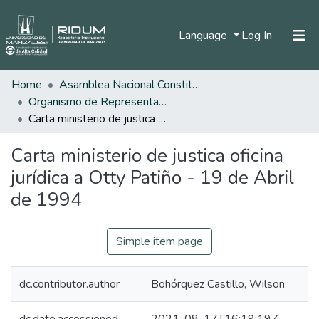
(current)
Language
Log In
Home
Asamblea Nacional Constituyente
Home
Organismo de Representantes Constituyente
Communities & Collections
Carta ministerio de justica oficina jurídica a Otty Patiño - 19 de Abril de 1994
All of DSpace
Carta ministerio de justica oficina
Statistics
jurídica a Otty Patiño - 19 de Abril
de 1994
Simple item page
dc.contributor.author
Bohórquez Castillo, Wilson