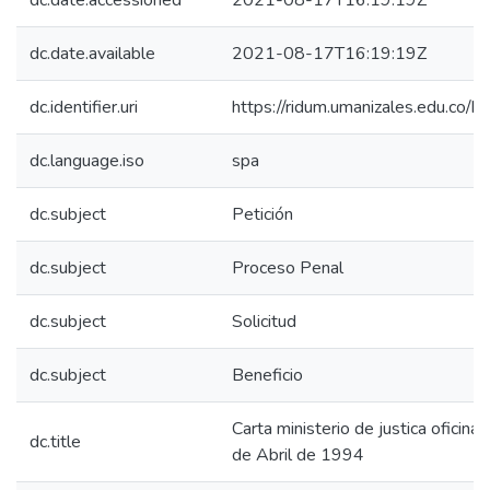
dc.date.accessioned
2021-08-17T16:19:19Z
dc.date.available
2021-08-17T16:19:19Z
dc.identifier.uri
https://ridum.umanizales.edu.co
dc.language.iso
spa
dc.subject
Petición
dc.subject
Proceso Penal
dc.subject
Solicitud
dc.subject
Beneficio
Carta ministerio de justica oficina 
dc.title
de Abril de 1994