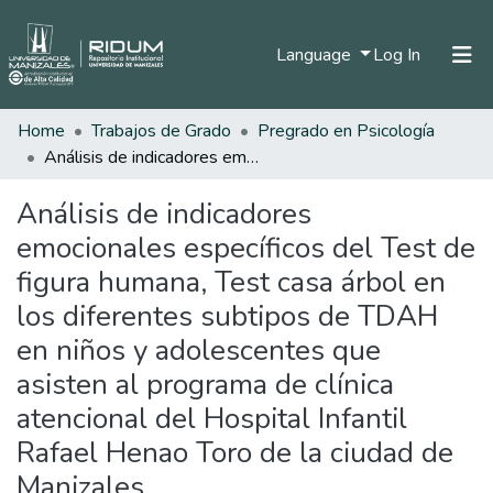
(current)
Language
Log In
Home
Trabajos de Grado
Pregrado en Psicología
Home
Análisis de indicadores emocionales específicos del Test de figura humana, Test casa árbol en los diferentes subtipos de TDAH en niños y adolescentes que asisten al programa de clínica atencional del Hospital Infantil Rafael Henao Toro de la ciudad de Manizales
Communities & Collections
Análisis de indicadores
All of DSpace
emocionales específicos del Test de
Statistics
figura humana, Test casa árbol en
los diferentes subtipos de TDAH
en niños y adolescentes que
asisten al programa de clínica
atencional del Hospital Infantil
Rafael Henao Toro de la ciudad de
Manizales