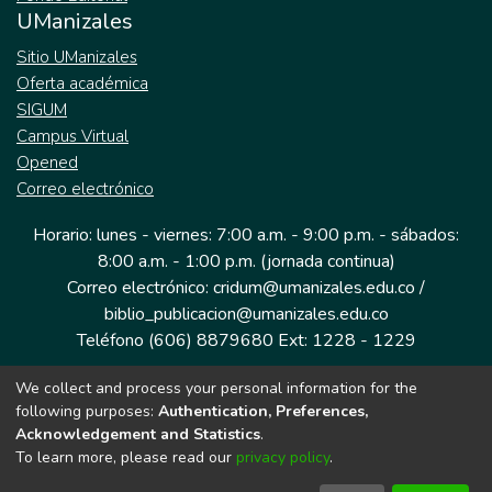
UManizales
Sitio UManizales
Oferta académica
SIGUM
Campus Virtual
Opened
Correo electrónico
Horario: lunes - viernes: 7:00 a.m. - 9:00 p.m. - sábados:
8:00 a.m. - 1:00 p.m. (jornada continua)
Correo electrónico: cridum@umanizales.edu.co /
biblio_publicacion@umanizales.edu.co
Teléfono (606) 8879680 Ext: 1228 - 1229
We collect and process your personal information for the
Dirección: Cra 9 a # 19-03 Edificio histórico, piso 1
following purposes:
Authentication, Preferences,
Manizales, Caldas
Acknowledgement and Statistics
.
Colombia.
To learn more, please read our
privacy policy
.