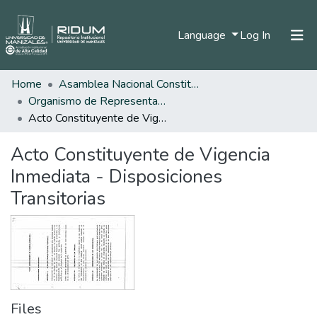
(current)
Language
Log In
Home
Asamblea Nacional Constituyente
Home
Organismo de Representantes Constituyente
Communities & Collections
Acto Constituyente de Vigencia Inmediata - Disposiciones Transitorias
All of DSpace
Acto Constituyente de Vigencia
Statistics
Inmediata - Disposiciones
Transitorias
Files