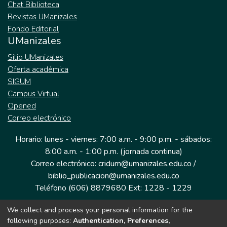
Chat Biblioteca
Revistas UManizales
Fondo Editorial
UManizales
Sitio UManizales
Oferta académica
SIGUM
Campus Virtual
Opened
Correo electrónico
Horario: lunes - viernes: 7:00 a.m. - 9:00 p.m. - sábados:
8:00 a.m. - 1:00 p.m. (jornada continua)
Correo electrónico: cridum@umanizales.edu.co /
biblio_publicacion@umanizales.edu.co
Teléfono (606) 8879680 Ext: 1228 - 1229
We collect and process your personal information for the
Dirección: Cra 9 a # 19-03 Edificio histórico, piso 1
following purposes:
Authentication, Preferences,
Manizales, Caldas