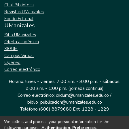
Chat Biblioteca
Revistas UManizales
Fondo Editorial
UManizales
Sitio UManizales
Oferta académica
SIGUM
Campus Virtual
Opened
Correo electrónico
Horario: lunes - viernes: 7:00 a.m. - 9:00 p.m. - sábados:
8:00 a.m. - 1:00 p.m. (jornada continua)
Correo electrónico: cridum@umanizales.edu.co /
biblio_publicacion@umanizales.edu.co
Teléfono (606) 8879680 Ext: 1228 - 1229
We collect and process your personal information for the
Dirección: Cra 9 a # 19-03 Edificio histórico, piso 1
following purposes:
Authentication, Preferences,