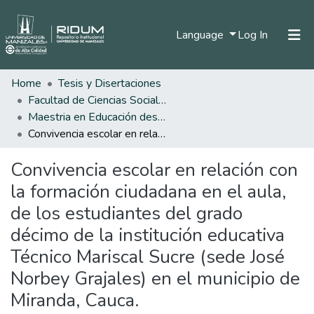
(current)
Language
Log In
Home
Tesis y Disertaciones
Home
Facultad de Ciencias Sociales y Humanas
Communities & Collections
Maestria en Educación desde la Diversidad
Convivencia escolar en relación con la formación ciudadana en el aula, de los estudiantes del grado décimo de la institución educativa Técnico Mariscal Sucre (sede José Norbey Grajales) en el municipio de Miranda, Cauca.
All of DSpace
Convivencia escolar en relación con
Statistics
la formación ciudadana en el aula,
de los estudiantes del grado
décimo de la institución educativa
Técnico Mariscal Sucre (sede José
Norbey Grajales) en el municipio de
Miranda, Cauca.