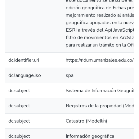
este documento se describe el func
edición geográfica de Fichas predi
mejoramiento realizado al análisis
geográfica apoyados en la nueva 
ESRI a través del Api JavaScript 
filtro de movimientos en ArcSDE 
para realizar un trámite en la Ofici
dc.identifier.uri
https://ridum.umanizales.edu.co
dc.language.iso
spa
dc.subject
Sistema de Información Geográfic
dc.subject
Registros de la propiedad (Medell
dc.subject
Catastro (Medellín)
dc.subject
Información geográfica