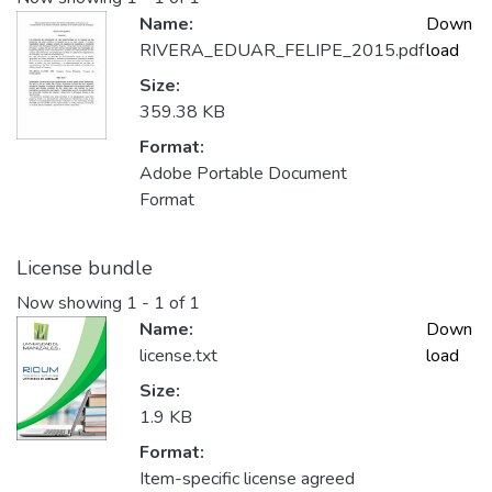
Name:
Down
RIVERA_EDUAR_FELIPE_2015.pdf
load
Size:
359.38 KB
Format:
Adobe Portable Document
Format
License bundle
Now showing
1 - 1 of 1
Name:
Down
license.txt
load
Size:
1.9 KB
Format:
Item-specific license agreed