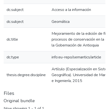
dc.subject
Acceso a la información
dc.subject
Geomática
Mejoramiento de la edición de fic
dc.title
procesos de conservación en la ofi
la Gobernación de Antioquia
dc.type
info:eu-repo/semantics/article
Artículo (Especialización en Siste
thesis.degree.discipline
Geográfica). Universidad de Maniz
e Ingeniería, 2015
Files
Original bundle
Now showing
1 - 1 of 1