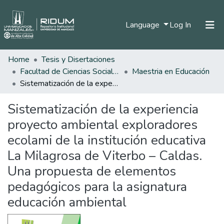
(current)
Language
Log In
Home
Tesis y Disertaciones
Home
Facultad de Ciencias Sociales y Humanas
Maestria en Educación
Communities & Collections
Sistematización de la experiencia proyecto ambiental exploradores ecolami de la institución educativa La Milagrosa de Viterbo – Caldas. Una propuesta de elementos pedagógicos para la asignatura educación ambiental
All of DSpace
Sistematización de la experiencia
Statistics
proyecto ambiental exploradores
ecolami de la institución educativa
La Milagrosa de Viterbo – Caldas.
Una propuesta de elementos
pedagógicos para la asignatura
educación ambiental