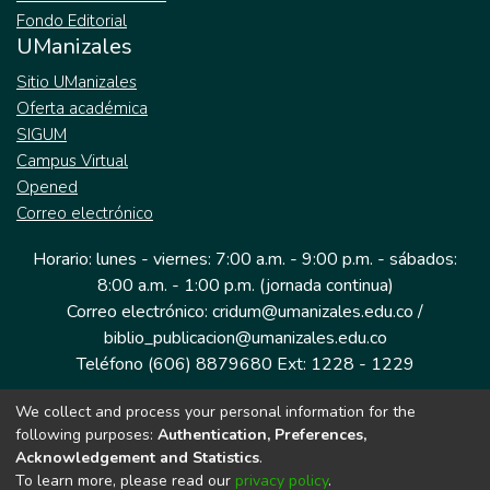
Fondo Editorial
UManizales
Sitio UManizales
Oferta académica
SIGUM
Campus Virtual
Opened
Correo electrónico
Horario: lunes - viernes: 7:00 a.m. - 9:00 p.m. - sábados:
8:00 a.m. - 1:00 p.m. (jornada continua)
Correo electrónico: cridum@umanizales.edu.co /
biblio_publicacion@umanizales.edu.co
Teléfono (606) 8879680 Ext: 1228 - 1229
We collect and process your personal information for the
Dirección: Cra 9 a # 19-03 Edificio histórico, piso 1
following purposes:
Authentication, Preferences,
Manizales, Caldas
Acknowledgement and Statistics
.
Colombia.
To learn more, please read our
privacy policy
.