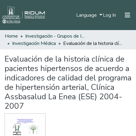
(current)
Language
Log In
Home
Investigación - Grupos de Investigación
Home
Investigación Médica
Evaluación de la historia clínica de pacientes hipertensos de acuerdo a indicadores de calidad del programa de hipertensión arterial, Clínica Assbasalud La Enea (ESE) 2004-2007
Communities & Collections
Evaluación de la historia clínica de
All of DSpace
pacientes hipertensos de acuerdo a
Statistics
indicadores de calidad del programa
de hipertensión arterial, Clínica
Assbasalud La Enea (ESE) 2004-
2007