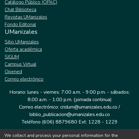
Catálogo Público (OPAC)
Chat Biblioteca
Revistas UManizales
Fondo Editorial
UManizales
Sitio UManizales
Oferta académica
SIGUM
Campus Virtual
Opened
Correo electrónico
Horario: lunes - viernes: 7:00 a.m. - 9:00 p.m. - sábados:
8:00 a.m. - 1:00 p.m. (jornada continua)
Correo electrónico: cridum@umanizales.edu.co /
biblio_publicacion@umanizales.edu.co
Teléfono (606) 8879680 Ext: 1228 - 1229
We collect and process your personal information for the
Dirección: Cra 9 a # 19-03 Edificio histórico, piso 1