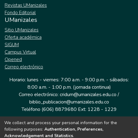
Revistas UManizales
Fondo Editorial
UManizales
Sitio UManizales
Oferta académica
SIGUM
Campus Virtual
Opened
Correo electrónico
Horario: lunes - viernes: 7:00 a.m. - 9:00 p.m. - sábados:
8:00 a.m. - 1:00 p.m. (jornada continua)
Correo electrónico: cridum@umanizales.edu.co /
biblio_publicacion@umanizales.edu.co
Teléfono (606) 8879680 Ext: 1228 - 1229
We collect and process your personal information for the
Dirección: Cra 9 a # 19-03 Edificio histórico, piso 1
following purposes:
Authentication, Preferences,
Manizales, Caldas
Acknowledgement and Statistics
.