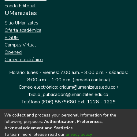
Fondo Editorial
UManizales
Sitio UManizales
Oferta académica
SIGUM
Campus Virtual
Opened
Correo electrónico
Horario: lunes - viernes: 7:00 a.m. - 9:00 p.m. - sábados:
8:00 a.m. - 1:00 p.m. (jornada continua)
Correo electrónico: cridum@umanizales.edu.co /
biblio_publicacion@umanizales.edu.co
Teléfono (606) 8879680 Ext: 1228 - 1229
We collect and process your personal information for the
Dirección: Cra 9 a # 19-03 Edificio histórico, piso 1
following purposes:
Authentication, Preferences,
Manizales, Caldas
Acknowledgement and Statistics
.
Colombia.
To learn more, please read our
privacy policy
.