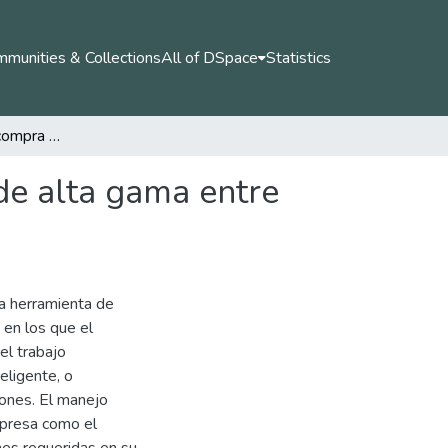
munities & Collections
All of DSpace
Statistics
Determinantes de compra de dispositivos móviles de alta gama entre profesionales en la ciudad de Manizales.
de alta gama entre
a herramienta de
 en los que el
el trabajo
eligente, o
iones. El manejo
mpresa como el
es requeridas en su