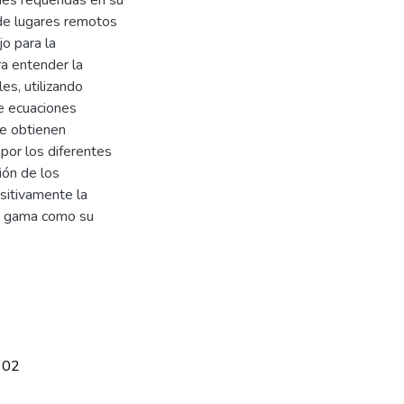
sde lugares remotos
jo para la
ra entender la
es, utilizando
de ecuaciones
se obtienen
por los diferentes
ión de los
sitivamente la
lta gama como su
902