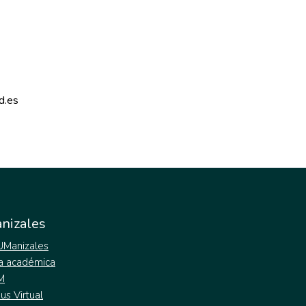
d.es 
nizales
 UManizales
a académica
M
s Virtual