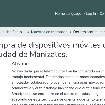
Home
Language
Log In
Com
Facultad de Ciencias Contables Económicas y Administrativas
Maestria en Mercadeo
pra de dispositivos móviles 
iudad de Manizales.
Abstract
No hay duda que el teléfono móvil se ha convertido en un
trabajo fundamental. Tendencias como entornos laborales
empleado- colaborador o líder, tienen una gran movilidad, 
colaborativo y el teletrabajo han hecho que el teléfono int
Smartphone, se encuentre en el centro de todas las gest
adecuado de esta tecnología se orienta a que tanto la e
empleado adapten el uso de los Smartphone a las funcion