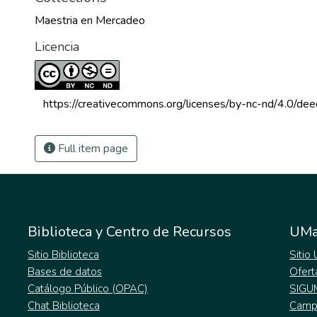
Maestria en Mercadeo
Licencia
 https://creativecommons.org/licenses/by-nc-nd/4.0/dee
Full item page
Biblioteca y Centro de Recursos
UMa
Sitio Biblioteca
Sitio
Bases de datos
Ofert
Catálogo Público (OPAC)
SIGU
Chat Biblioteca
Campu