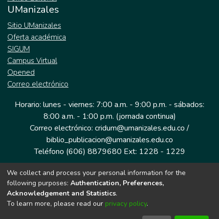
UManizales
Sitio UManizales
Oferta académica
SIGUM
Campus Virtual
Opened
Correo electrónico
Horario: lunes - viernes: 7:00 a.m. - 9:00 p.m. - sábados:
8:00 a.m. - 1:00 p.m. (jornada continua)
Correo electrónico: cridum@umanizales.edu.co /
biblio_publicacion@umanizales.edu.co
Teléfono (606) 8879680 Ext: 1228 - 1229
We collect and process your personal information for the
Dirección: Cra 9 a # 19-03 Edificio histórico, piso 1
following purposes:
Authentication, Preferences,
Manizales, Caldas
Acknowledgement and Statistics
.
Colombia.
To learn more, please read our
privacy policy
.