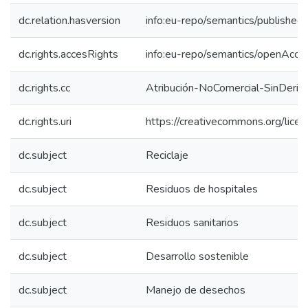
dc.relation.hasversion
info:eu-repo/semantics/published
dc.rights.accesRights
info:eu-repo/semantics/openAcce
dc.rights.cc
Atribución-NoComercial-SinDeriv
dc.rights.uri
https://creativecommons.org/lice
dc.subject
Reciclaje
dc.subject
Residuos de hospitales
dc.subject
Residuos sanitarios
dc.subject
Desarrollo sostenible
dc.subject
Manejo de desechos