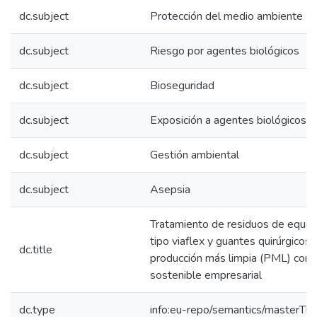
dc.subject
Protección del medio ambiente
dc.subject
Riesgo por agentes biológicos
dc.subject
Bioseguridad
dc.subject
Exposición a agentes biológicos
dc.subject
Gestión ambiental
dc.subject
Asepsia
Tratamiento de residuos de equipo
tipo viaflex y guantes quirúrgicos
dc.title
producción más limpia (PML) como 
sostenible empresarial
dc.type
info:eu-repo/semantics/masterThe