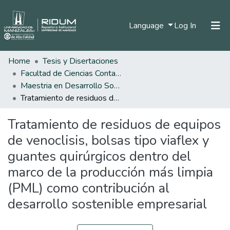
(current)
Language
Log In
Home
Tesis y Disertaciones
Home
Facultad de Ciencias Contables Económicas y Administrativas
Communities & Collections
Maestria en Desarrollo Sostenible y Medio Ambiente
Tratamiento de residuos de equipos de venoclisis, bolsas tipo viaflex y guantes quirúrgicos dentro del marco de la producción más limpia (PML) como contribución al desarrollo sostenible empresarial
All of DSpace
Tratamiento de residuos de equipos
Statistics
de venoclisis, bolsas tipo viaflex y
guantes quirúrgicos dentro del
marco de la producción más limpia
(PML) como contribución al
desarrollo sostenible empresarial