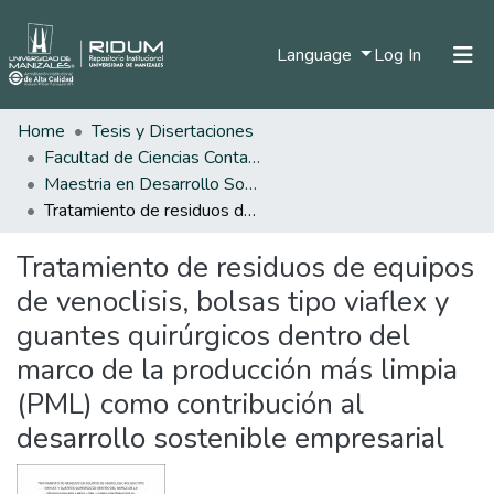
(current)
Language
Log In
Home
Tesis y Disertaciones
Home
Facultad de Ciencias Contables Económicas y Administrativas
Communities & Collections
Maestria en Desarrollo Sostenible y Medio Ambiente
Tratamiento de residuos de equipos de venoclisis, bolsas tipo viaflex y guantes quirúrgicos dentro del marco de la producción más limpia (PML) como contribución al desarrollo sostenible empresarial
All of DSpace
Tratamiento de residuos de equipos
Statistics
de venoclisis, bolsas tipo viaflex y
guantes quirúrgicos dentro del
marco de la producción más limpia
(PML) como contribución al
desarrollo sostenible empresarial