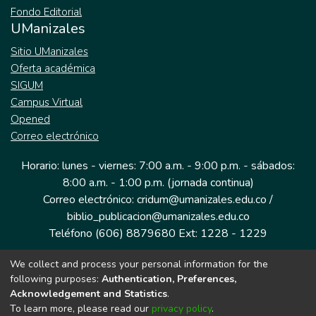
Fondo Editorial
UManizales
Sitio UManizales
Oferta académica
SIGUM
Campus Virtual
Opened
Correo electrónico
Horario: lunes - viernes: 7:00 a.m. - 9:00 p.m. - sábados:
8:00 a.m. - 1:00 p.m. (jornada continua)
Correo electrónico: cridum@umanizales.edu.co /
biblio_publicacion@umanizales.edu.co
Teléfono (606) 8879680 Ext: 1228 - 1229
We collect and process your personal information for the
Dirección: Cra 9 a # 19-03 Edificio histórico, piso 1
following purposes:
Authentication, Preferences,
Manizales, Caldas
Acknowledgement and Statistics
.
Colombia.
To learn more, please read our
privacy policy
.