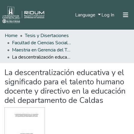
(current)
Language
Log In
Home
Tesis y Disertaciones
Home
Facultad de Ciencias Sociales y Humanas
Communities & Collections
Maestria en Gerencia del Talento Humano
La descentralización educativa y el significado para el talento humano docente y directivo en la educación del departamento de Caldas
All of DSpace
La descentralización educativa y el
Statistics
significado para el talento humano
docente y directivo en la educación
del departamento de Caldas