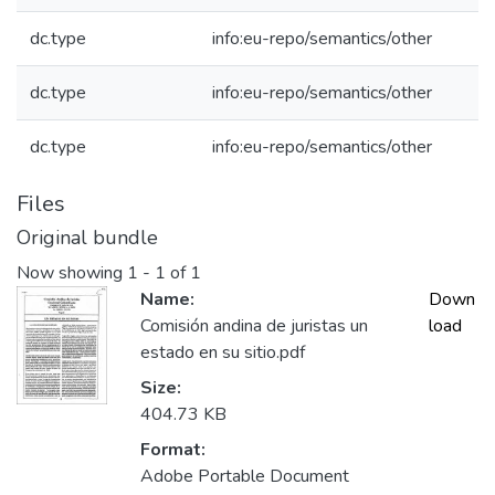
dc.type
info:eu-repo/semantics/other
dc.type
info:eu-repo/semantics/other
dc.type
info:eu-repo/semantics/other
Files
Original bundle
Now showing
1 - 1 of 1
Name:
Down
Comisión andina de juristas un
load
estado en su sitio.pdf
Size:
404.73 KB
Format:
Adobe Portable Document