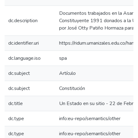
Documentos trabajados en la Asamb
dc.description
Constituyente 1991 donados a la Un
por José Otty Patiño Hormaza para su
dc.identifier.uri
https://ridum.umanizales.edu.co/ha
dc.language.iso
spa
dc.subject
Artículo
dc.subject
Constitución
dc.title
Un Estado en su sitio - 22 de Febr
dc.type
info:eu-repo/semantics/other
dc.type
info:eu-repo/semantics/other