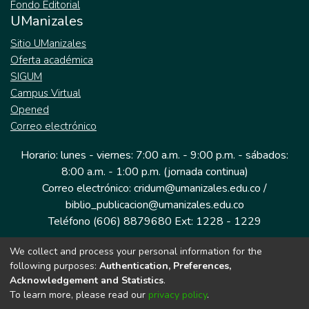
Fondo Editorial
UManizales
Sitio UManizales
Oferta académica
SIGUM
Campus Virtual
Opened
Correo electrónico
Horario: lunes - viernes: 7:00 a.m. - 9:00 p.m. - sábados:
8:00 a.m. - 1:00 p.m. (jornada continua)
Correo electrónico: cridum@umanizales.edu.co /
biblio_publicacion@umanizales.edu.co
Teléfono (606) 8879680 Ext: 1228 - 1229
We collect and process your personal information for the
Dirección: Cra 9 a # 19-03 Edificio histórico, piso 1
following purposes:
Authentication, Preferences,
Manizales, Caldas
Acknowledgement and Statistics
.
Colombia.
To learn more, please read our
privacy policy
.