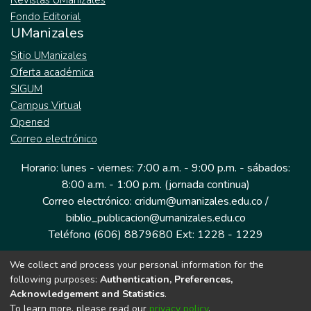
Revistas UManizales
Fondo Editorial
UManizales
Sitio UManizales
Oferta académica
SIGUM
Campus Virtual
Opened
Correo electrónico
Horario: lunes - viernes: 7:00 a.m. - 9:00 p.m. - sábados:
8:00 a.m. - 1:00 p.m. (jornada continua)
Correo electrónico: cridum@umanizales.edu.co /
biblio_publicacion@umanizales.edu.co
Teléfono (606) 8879680 Ext: 1228 - 1229
We collect and process your personal information for the
Dirección: Cra 9 a # 19-03 Edificio histórico, piso 1
following purposes:
Authentication, Preferences,
Manizales, Caldas
Acknowledgement and Statistics
.
Colombia.
To learn more, please read our
privacy policy
.