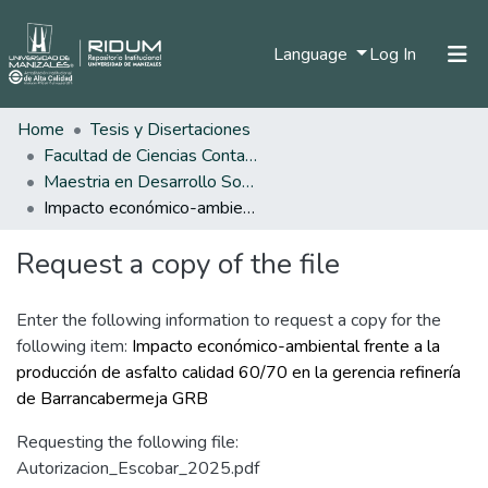
(current)
Language
Log In
Home
Tesis y Disertaciones
Home
Facultad de Ciencias Contables Económicas y Administrativas
Communities & Collections
Maestria en Desarrollo Sostenible y Medio Ambiente
Impacto económico-ambiental frente a la producción de asfalto calidad 60/70 en la gerencia refinería de Barrancabermeja GRB
All of DSpace
Request a copy of the file
Statistics
Enter the following information to request a copy for the
following item:
Impacto económico-ambiental frente a la
producción de asfalto calidad 60/70 en la gerencia refinería
de Barrancabermeja GRB
Requesting the following file:
Autorizacion_Escobar_2025.pdf