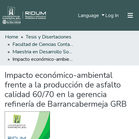
(current)
Language
Log In
Home
Tesis y Disertaciones
Home
Facultad de Ciencias Contables Económicas y Administrativas
Communities & Collections
Maestria en Desarrollo Sostenible y Medio Ambiente
Impacto económico-ambiental frente a la producción de asfalto calidad 60/70 en la gerencia refinería de Barrancabermeja GRB
All of DSpace
Impacto económico-ambiental
Statistics
frente a la producción de asfalto
calidad 60/70 en la gerencia
refinería de Barrancabermeja GRB