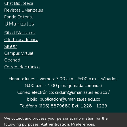
Chat Biblioteca
Revistas UManizales
Fondo Editorial
UManizales
Sitio UManizales
Oferta académica
SIGUM
Campus Virtual
Opened
Correo electrónico
Horario: lunes - viernes: 7:00 a.m. - 9:00 p.m. - sábados:
8:00 a.m. - 1:00 p.m. (jornada continua)
Correo electrónico: cridum@umanizales.edu.co /
biblio_publicacion@umanizales.edu.co
Teléfono (606) 8879680 Ext: 1228 - 1229
We collect and process your personal information for the
Dirección: Cra 9 a # 19-03 Edificio histórico, piso 1
following purposes:
Authentication, Preferences,
Manizales, Caldas