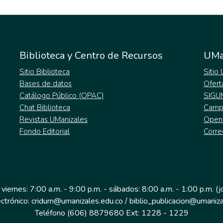
Biblioteca y Centro de Recursos
UMa
Sitio Biblioteca
Sitio
Bases de datos
Ofert
Catálogo Público (OPAC)
SIGU
Chat Biblioteca
Campu
Revistas UManizales
Open
Fondo Editorial
Corre
 viernes: 7:00 a.m. - 9:00 p.m. - sábados: 8:00 a.m. - 1:00 p.m. (
ectrónico: cridum@umanizales.edu.co / biblio_publicacion@umaniza
Teléfono (606) 8879680 Ext: 1228 - 1229