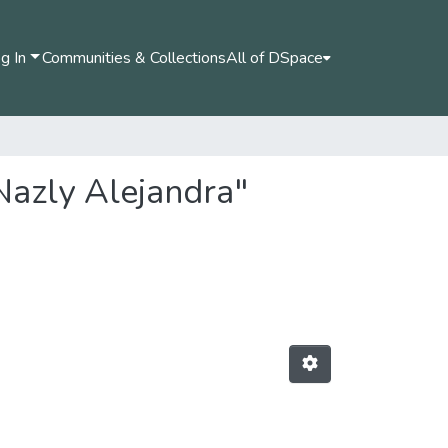
g In
Communities & Collections
All of DSpace
Nazly Alejandra"