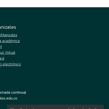
nizales
 UManizales
a académica
M
s Virtual
ed
o electrónico
jornada continua)
les.edu.co