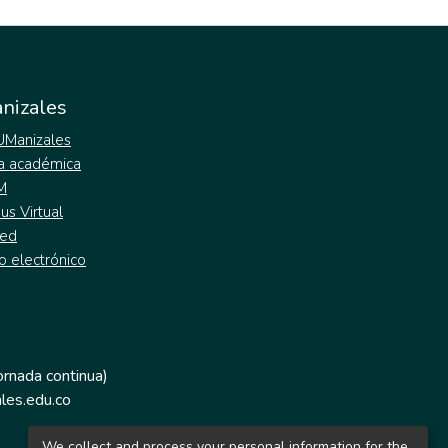
nizales
 UManizales
a académica
M
s Virtual
ed
o electrónico
jornada continua)
les.edu.co
We collect and process your personal information for the