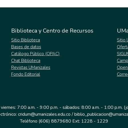
Biblioteca y Centro de Recursos
UMa
Sitio Biblioteca
Sitio
Bases de datos
Ofert
Catálogo Público (OPAC)
SIGU
Chat Biblioteca
Campu
Revistas UManizales
Open
Fondo Editorial
Corre
 viernes: 7:00 a.m. - 9:00 p.m. - sábados: 8:00 a.m. - 1:00 p.m. (
ectrónico: cridum@umanizales.edu.co / biblio_publicacion@umaniza
Teléfono (606) 8879680 Ext: 1228 - 1229