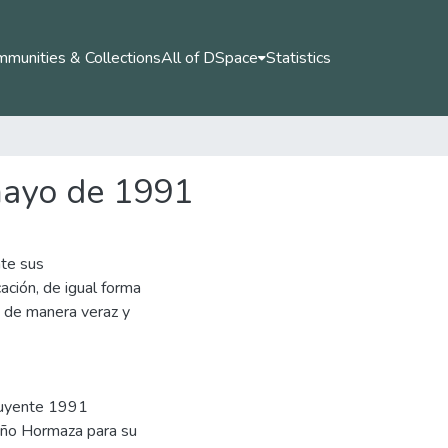
munities & Collections
All of DSpace
Statistics
 mayo de 1991
nte sus
ción, de igual forma
o de manera veraz y
tuyente 1991
iño Hormaza para su