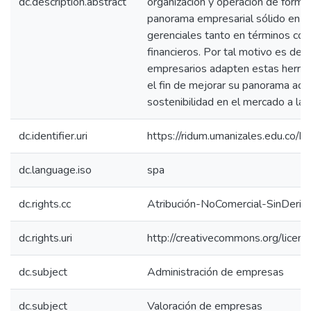
dc.description.abstract
organización y operación de forma 
panorama empresarial sólido en l
gerenciales tanto en términos come
financieros. Por tal motivo es de 
empresarios adapten estas herram
el fin de mejorar su panorama actu
sostenibilidad en el mercado a lar
dc.identifier.uri
https://ridum.umanizales.edu.co
dc.language.iso
spa
dc.rights.cc
Atribución-NoComercial-SinDeriv
dc.rights.uri
http://creativecommons.org/licens
dc.subject
Administración de empresas
dc.subject
Valoración de empresas