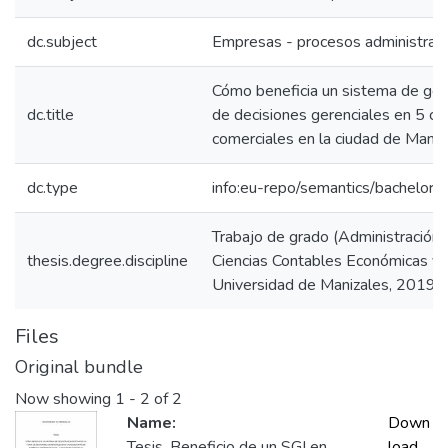
dc.subject
Empresas - procesos administrati
Cómo beneficia un sistema de gest
dc.title
de decisiones gerenciales en 5 c
comerciales en la ciudad de Maniz
dc.type
info:eu-repo/semantics/bachelorT
Trabajo de grado (Administración
thesis.degree.discipline
Ciencias Contables Económicas y A
Universidad de Manizales, 2019.
Files
Original bundle
Now showing
1 - 2 of 2
Name:
Down
Tesis. Beneficio de un SGI en
load