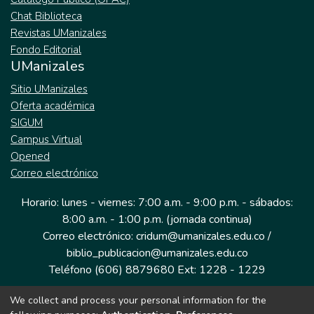
Chat Biblioteca
Revistas UManizales
Fondo Editorial
UManizales
Sitio UManizales
Oferta académica
SIGUM
Campus Virtual
Opened
Correo electrónico
Horario: lunes - viernes: 7:00 a.m. - 9:00 p.m. - sábados:
8:00 a.m. - 1:00 p.m. (jornada continua)
Correo electrónico: cridum@umanizales.edu.co /
biblio_publicacion@umanizales.edu.co
Teléfono (606) 8879680 Ext: 1228 - 1229
We collect and process your personal information for the
Dirección: Cra 9 a # 19-03 Edificio histórico, piso 1