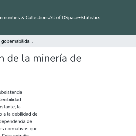
munities & Collections
All of DSpace
Statistics
Análisis de la gobernabilidad de la comercialización de la minería de subsistencia en el resguardo del Alto Andágueda.
n de la minería de
ubsistencia
tenibilidad
stante, la
o a la debilidad de
 dependencia de
cos normativos que
. Este estudio,