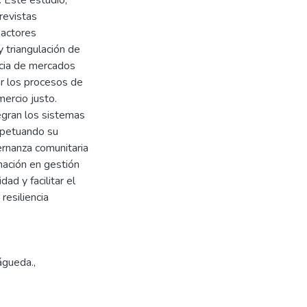
trevistas
 actores
y triangulación de
ncia de mercados
ar los procesos de
mercio justo.
egran los sistemas
rpetuando su
rnanza comunitaria
ación en gestión
d y facilitar el
resiliencia
águeda.
,