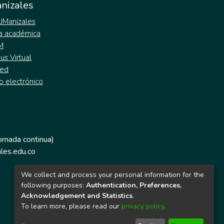
nizales
 UManizales
a académica
M
s Virtual
ed
o electrónico
jornada continua)
les.edu.co
We collect and process your personal information for the
following purposes:
Authentication, Preferences,
Acknowledgement and Statistics
.
To learn more, please read our
privacy policy
.