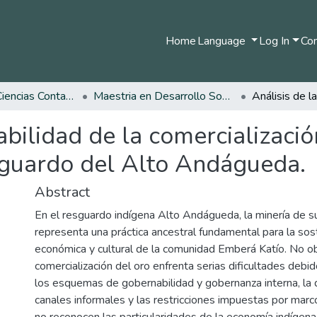
Home
Language
Log In
Com
Facultad de Ciencias Contables Económicas y Administrativas
Maestria en Desarrollo Sostenible y Medio Ambiente
abilidad de la comercializació
esguardo del Alto Andágueda.
Abstract
En el resguardo indígena Alto Andágueda, la minería de s
representa una práctica ancestral fundamental para la sos
económica y cultural de la comunidad Emberá Katío. No ob
comercialización del oro enfrenta serias dificultades debid
los esquemas de gobernabilidad y gobernanza interna, la
canales informales y las restricciones impuestas por mar
no reconocen las particularidades de la economía indígena