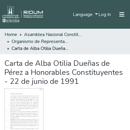
(current)
Language
Log In
Home
Asamblea Nacional Constituyente
Home
Organismo de Representantes Constituyente
Communities & Collections
Carta de Alba Otilia Dueñas de Pérez a Honorables Constituyentes - 22 de junio de 1991
All of DSpace
Carta de Alba Otilia Dueñas de
Statistics
Pérez a Honorables Constituyentes
- 22 de junio de 1991