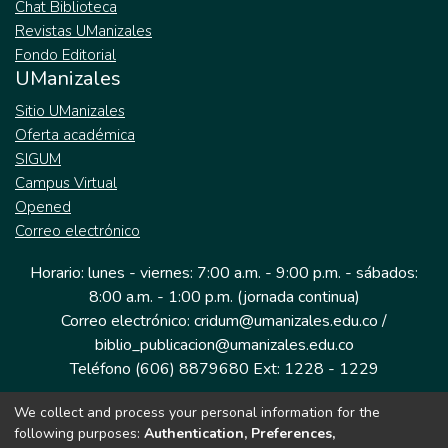
Chat Biblioteca
Revistas UManizales
Fondo Editorial
UManizales
Sitio UManizales
Oferta académica
SIGUM
Campus Virtual
Opened
Correo electrónico
Horario: lunes - viernes: 7:00 a.m. - 9:00 p.m. - sábados:
8:00 a.m. - 1:00 p.m. (jornada continua)
Correo electrónico: cridum@umanizales.edu.co /
biblio_publicacion@umanizales.edu.co
Teléfono (606) 8879680 Ext: 1228 - 1229
We collect and process your personal information for the
Dirección: Cra 9 a # 19-03 Edificio histórico, piso 1
following purposes:
Authentication, Preferences,
Manizales, Caldas