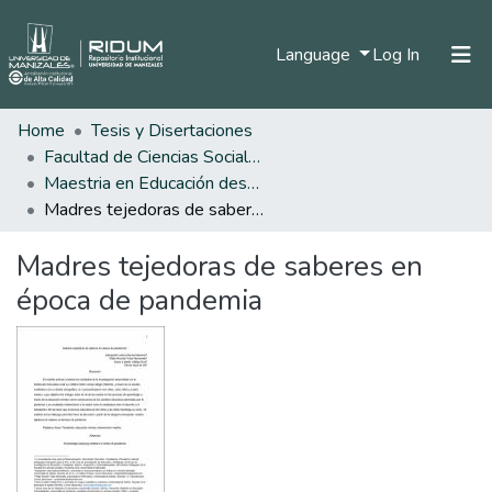
(current)
Language
Log In
Home
Tesis y Disertaciones
Home
Facultad de Ciencias Sociales y Humanas
Communities & Collections
Maestria en Educación desde la Diversidad
Madres tejedoras de saberes en época de pandemia
All of DSpace
Madres tejedoras de saberes en
Statistics
época de pandemia