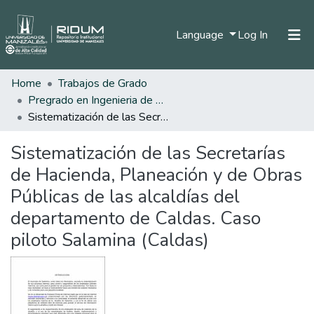
(current)
Language
Log In
Home
Trabajos de Grado
Home
Pregrado en Ingenieria de Sistemas y Telecomunicaciones
Communities & Collections
Sistematización de las Secretarías de Hacienda, Planeación y de Obras Públicas de las alcaldías del departamento de Caldas. Caso piloto Salamina (Caldas)
All of DSpace
Sistematización de las Secretarías
Statistics
de Hacienda, Planeación y de Obras
Públicas de las alcaldías del
departamento de Caldas. Caso
piloto Salamina (Caldas)