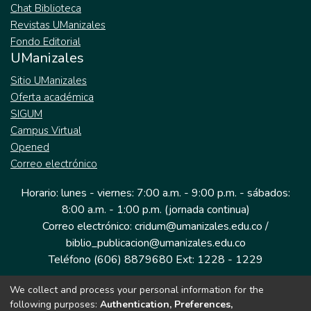
Chat Biblioteca
Revistas UManizales
Fondo Editorial
UManizales
Sitio UManizales
Oferta académica
SIGUM
Campus Virtual
Opened
Correo electrónico
Horario: lunes - viernes: 7:00 a.m. - 9:00 p.m. - sábados:
8:00 a.m. - 1:00 p.m. (jornada continua)
Correo electrónico: cridum@umanizales.edu.co /
biblio_publicacion@umanizales.edu.co
Teléfono (606) 8879680 Ext: 1228 - 1229
We collect and process your personal information for the
Dirección: Cra 9 a # 19-03 Edificio histórico, piso 1
following purposes:
Authentication, Preferences,
Manizales, Caldas