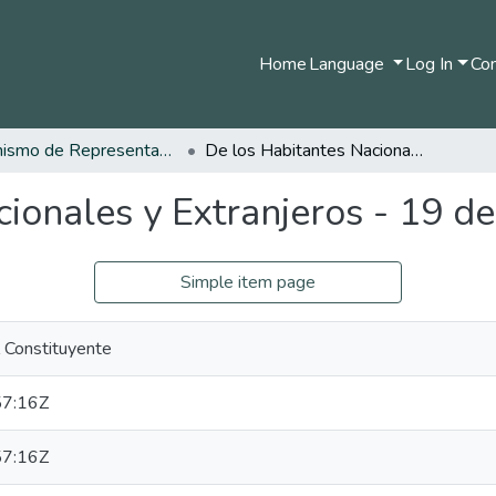
Home
Language
Log In
Com
Organismo de Representantes Constituyente
De los Habitantes Nacionales y Extranjeros - 19 de Abril de 1991
ionales y Extranjeros - 19 d
Simple item page
 Constituyente
7:16Z
7:16Z