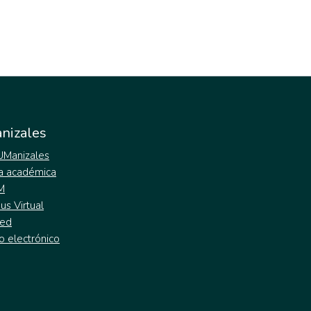
nizales
 UManizales
a académica
M
s Virtual
ed
o electrónico