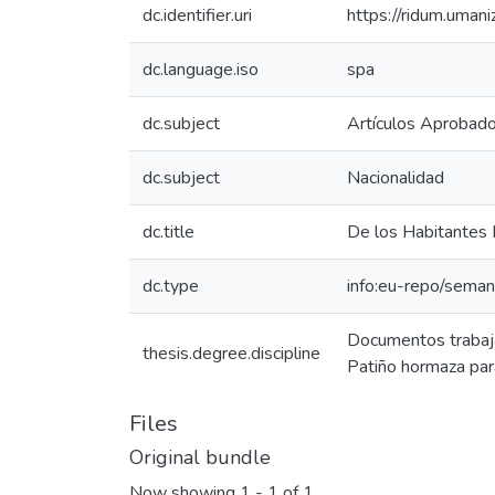
dc.identifier.uri
https://ridum.uma
dc.language.iso
spa
dc.subject
Artículos Aprobad
dc.subject
Nacionalidad
dc.title
De los Habitantes 
dc.type
info:eu-repo/seman
Documentos trabaja
thesis.degree.discipline
Patiño hormaza para
Files
Original bundle
Now showing
1 - 1 of 1