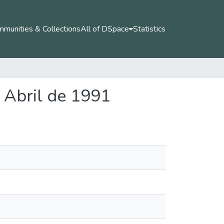
munities & Collections
All of DSpace
Statistics
e Abril de 1991