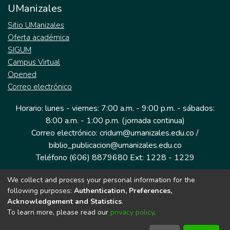
UManizales
Sitio UManizales
Oferta académica
SIGUM
Campus Virtual
Opened
Correo electrónico
Horario: lunes - viernes: 7:00 a.m. - 9:00 p.m. - sábados:
8:00 a.m. - 1:00 p.m. (jornada continua)
Correo electrónico: cridum@umanizales.edu.co /
biblio_publicacion@umanizales.edu.co
Teléfono (606) 8879680 Ext: 1228 - 1229
We collect and process your personal information for the
Dirección: Cra 9 a # 19-03 Edificio histórico, piso 1
following purposes:
Authentication, Preferences,
Manizales, Caldas
Acknowledgement and Statistics
.
Colombia.
To learn more, please read our
privacy policy
.