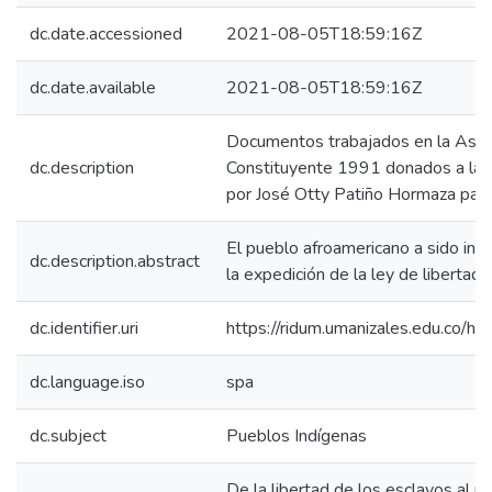
dc.date.accessioned
2021-08-05T18:59:16Z
dc.date.available
2021-08-05T18:59:16Z
Documentos trabajados en la Asa
dc.description
Constituyente 1991 donados a la 
por José Otty Patiño Hormaza para 
El pueblo afroamericano a sido inv
dc.description.abstract
la expedición de la ley de libertad,
dc.identifier.uri
https://ridum.umanizales.edu.co/
dc.language.iso
spa
dc.subject
Pueblos Indígenas
De la libertad de los esclavos al r