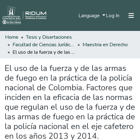
(current)
Language
Log In
Home
Tesis y Disertaciones
Home
Facultad de Ciencias Jurídicas
Maestria en Derecho
Communities & Collections
El uso de la fuerza y de las armas de fuego en la práctica de la policía nacional de Colombia. Factores que inciden en la eficacia de las normas que regulan el uso de la fuerza y de las armas de fuego en la práctica de la policía nacional en el eje cafetero en los años 2013 y 2014.
All of DSpace
El uso de la fuerza y de las armas
Statistics
de fuego en la práctica de la policía
nacional de Colombia. Factores que
inciden en la eficacia de las normas
que regulan el uso de la fuerza y de
las armas de fuego en la práctica de
la policía nacional en el eje cafetero
en los años 2013 y 2014.