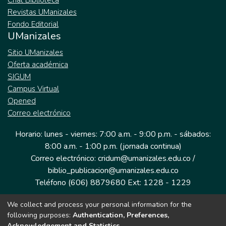
Chat Biblioteca
Revistas UManizales
Fondo Editorial
UManizales
Sitio UManizales
Oferta académica
SIGUM
Campus Virtual
Opened
Correo electrónico
Horario: lunes - viernes: 7:00 a.m. - 9:00 p.m. - sábados:
8:00 a.m. - 1:00 p.m. (jornada continua)
Correo electrónico: cridum@umanizales.edu.co /
biblio_publicacion@umanizales.edu.co
Teléfono (606) 8879680 Ext: 1228 - 1229
We collect and process your personal information for the
Dirección: Cra 9 a # 19-03 Edificio histórico, piso 1
following purposes:
Authentication, Preferences,
Manizales, Caldas
Acknowledgement and Statistics
.