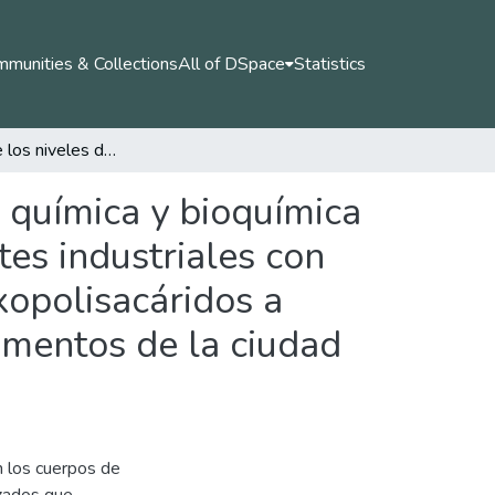
munities & Collections
All of DSpace
Statistics
Evaluación de los niveles de remoción en demanda química y bioquímica de oxígeno y sólidos suspendidos totales de efluentes industriales con bacterias productoras de polihidroxialcanoatos y exopolisacáridos a escala de laboratorio en empresas del sector de alimentos de la ciudad de Manizales
 química y bioquímica
tes industriales con
xopolisacáridos a
imentos de la ciudad
n los cuerpos de
izados que