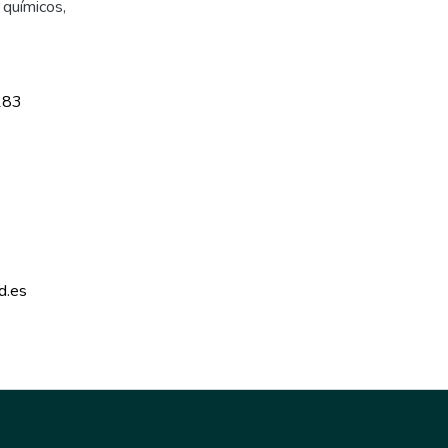
químicos
,
283
d.es 