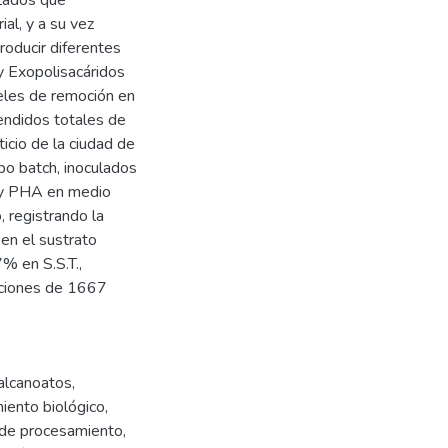
al, y a su vez
roducir diferentes
y Exopolisacáridos
eles de remoción en
endidos totales de
icio de la ciudad de
ipo batch, inoculados
 y PHA en medio
o, registrando la
 en el sustrato
% en S.S.T.,
ciones de 1667
ialcanoatos
,
iento biológico
,
 de procesamiento
,