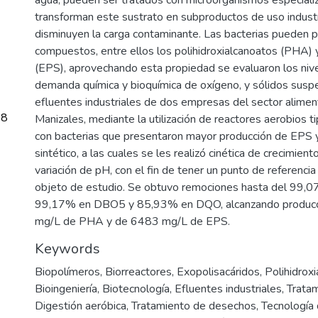
transforman este sustrato en subproductos de uso industri
disminuyen la carga contaminante. Las bacterias pueden p
compuestos, entre ellos los polihidroxialcanoatos (PHA) 
(EPS), aprovechando esta propiedad se evaluaron los niv
demanda química y bioquímica de oxígeno, y sólidos susp
efluentes industriales de dos empresas del sector aliment
88
Manizales, mediante la utilización de reactores aerobios t
con bacterias que presentaron mayor producción de EPS
sintético, a las cuales se les realizó cinética de crecimient
variación de pH, con el fin de tener un punto de referencia
objeto de estudio. Se obtuvo remociones hasta del 99,07
99,17% en DBO5 y 85,93% en DQO, alcanzando produc
mg/L de PHA y de 6483 mg/L de EPS.
Keywords
Biopolímeros
,
Biorreactores
,
Exopolisacáridos
,
Polihidrox
Bioingeniería
,
Biotecnología
,
Efluentes industriales
,
Tratam
Digestión aeróbica
,
Tratamiento de desechos
,
Tecnología