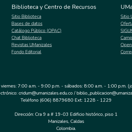
Biblioteca y Centro de Recursos
UMa
Sitio Biblioteca
Sitio
Bases de datos
Ofert
Catálogo Público (OPAC)
SIGU
Chat Biblioteca
Campu
Revistas UManizales
Open
Fondo Editorial
Corre
 viernes: 7:00 a.m. - 9:00 p.m. - sábados: 8:00 a.m. - 1:00 p.m. (
ectrónico: cridum@umanizales.edu.co / biblio_publicacion@umaniza
Teléfono (606) 8879680 Ext: 1228 - 1229
Dirección: Cra 9 a # 19-03 Edificio histórico, piso 1
Manizales, Caldas
Colombia.