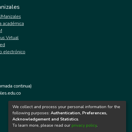
nizales
 UManizales
a académica
M
s Virtual
ed
o electrónico
jornada continua)
les.edu.co
We collect and process your personal information for the
following purposes:
Authentication, Preferences,
Acknowledgement and Statistics
.
To learn more, please read our
privacy policy
.