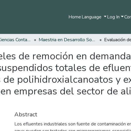
Home
Language
Log In
Com
Facultad de Ciencias Contables Económicas y Administrativas
Maestria en Desarrollo Sostenible y Medio Ambiente
veles de remoción en demanda
suspendidos totales de efluen
 de polihidroxialcanoatos y e
 en empresas del sector de al
Abstract
Los efluentes industriales son fuente de contaminación e
agua; pueden ser tratados con microorganismos especial