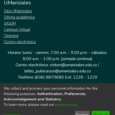
UManizales
Sitio UManizales
Oferta académica
SIGUM
Campus Virtual
Opened
Correo electrónico
Horario: lunes - viernes: 7:00 a.m. - 9:00 p.m. - sábados:
8:00 a.m. - 1:00 p.m. (jornada continua)
Correo electrónico: cridum@umanizales.edu.co /
biblio_publicacion@umanizales.edu.co
Teléfono (606) 8879680 Ext: 1228 - 1229
We collect and process your personal information for the
Dirección: Cra 9 a # 19-03 Edificio histórico, piso 1
following purposes:
Authentication, Preferences,
Manizales, Caldas
Acknowledgement and Statistics
.
Colombia.
To learn more, please read our
privacy policy
.
Customize
Decline
That's ok