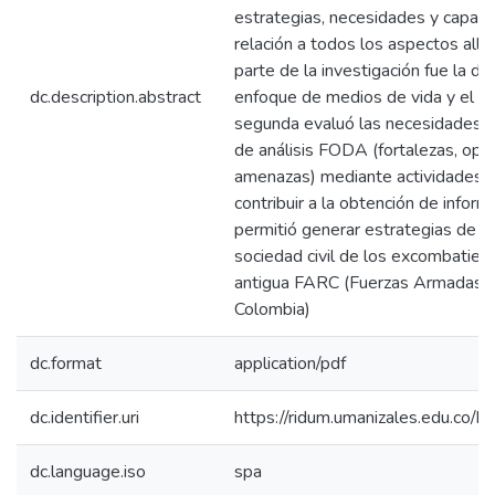
estrategias, necesidades y capac
relación a todos los aspectos allí
parte de la investigación fue la de 
dc.description.abstract
enfoque de medios de vida y el ma
segunda evaluó las necesidades d
de análisis FODA (fortalezas, opo
amenazas) mediante actividades par
contribuir a la obtención de infor
permitió generar estrategias de vi
sociedad civil de los excombatien
antigua FARC (Fuerzas Armadas R
Colombia)
dc.format
application/pdf
dc.identifier.uri
https://ridum.umanizales.edu.co
dc.language.iso
spa