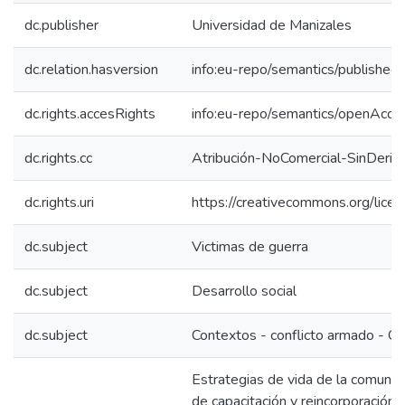
dc.publisher
Universidad de Manizales
dc.relation.hasversion
info:eu-repo/semantics/published
dc.rights.accesRights
info:eu-repo/semantics/openAcce
dc.rights.cc
Atribución-NoComercial-SinDeriv
dc.rights.uri
https://creativecommons.org/lice
dc.subject
Victimas de guerra
dc.subject
Desarrollo social
dc.subject
Contextos - conflicto armado - C
Estrategias de vida de la comunida
de capacitación y reincorporación