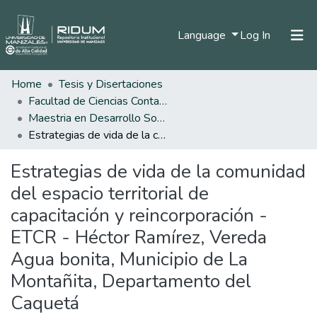
(current)
Language
Log In
Home
Tesis y Disertaciones
Home
Facultad de Ciencias Contables Económicas y Administrativas
Communities & Collections
Maestria en Desarrollo Sostenible y Medio Ambiente
Estrategias de vida de la comunidad del espacio territorial de capacitación y reincorporación - ETCR - Héctor Ramírez, Vereda Agua bonita, Municipio de La Montañita, Departamento del Caquetá
All of DSpace
Estrategias de vida de la comunidad
Statistics
del espacio territorial de
capacitación y reincorporación -
ETCR - Héctor Ramírez, Vereda
Agua bonita, Municipio de La
Montañita, Departamento del
Caquetá