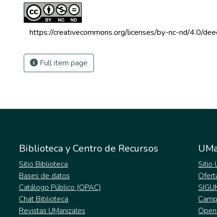
 https://creativecommons.org/licenses/by-nc-nd/4.0/dee
Full item page
Biblioteca y Centro de Recursos
UMa
Sitio Biblioteca
Sitio
Bases de datos
Ofert
Catálogo Público (OPAC)
SIGU
Chat Biblioteca
Campu
Revistas UManizales
Open