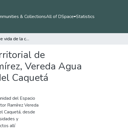
munities & Collections
All of DSpace
Statistics
Estrategias de vida de la comunidad del espacio territorial de capacitación y reincorporación - ETCR - Héctor Ramírez, Vereda Agua bonita, Municipio de La Montañita, Departamento del Caquetá
ritorial de
mírez, Vereda Agua
del Caquetá
unidad del Espacio
éctor Ramírez Vereda
el Caquetá, desde
esidades y
tos allí