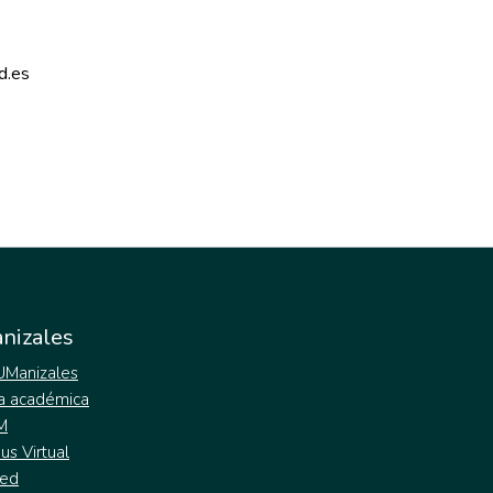
d.es 
nizales
 UManizales
a académica
M
s Virtual
ed