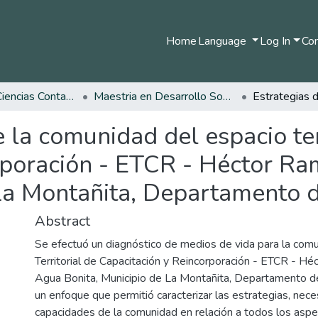
Home
Language
Log In
Com
Facultad de Ciencias Contables Económicas y Administrativas
Maestria en Desarrollo Sostenible y Medio Ambiente
e la comunidad del espacio ter
orporación - ETCR - Héctor Ra
 La Montañita, Departamento 
Abstract
Se efectuó un diagnóstico de medios de vida para la com
Territorial de Capacitación y Reincorporación - ETCR - H
Agua Bonita, Municipio de La Montañita, Departamento d
un enfoque que permitió caracterizar las estrategias, nec
capacidades de la comunidad en relación a todos los aspec