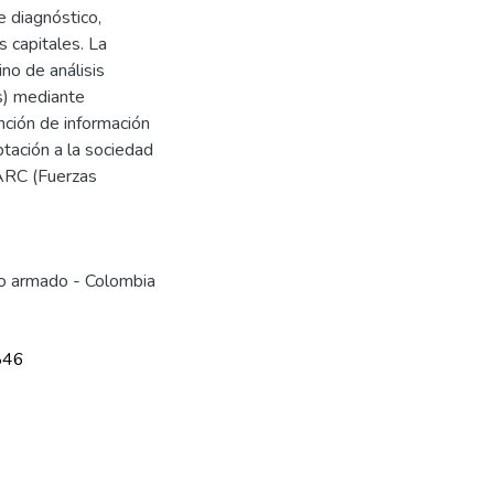
e diagnóstico,
s capitales. La
no de análisis
s) mediante
ención de información
tación a la sociedad
FARC (Fuerzas
to armado - Colombia
846