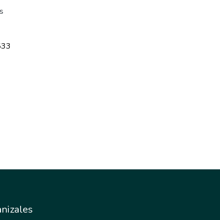
s
533
nizales