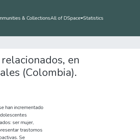
munities & Collections
All of DSpace
Statistics
 relacionados, en
ales (Colombia).
o se han incrementado
adolescentes
ados: ser mujer,
presentar trastornos
oactivas. Se