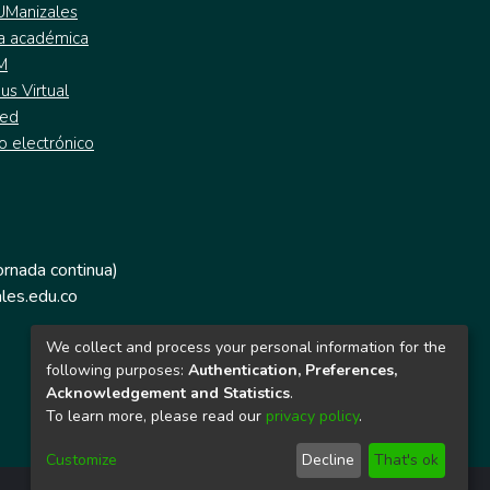
 UManizales
a académica
M
s Virtual
ed
o electrónico
jornada continua)
les.edu.co
We collect and process your personal information for the
following purposes:
Authentication, Preferences,
Acknowledgement and Statistics
.
To learn more, please read our
privacy policy
.
Customize
Decline
That's ok