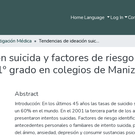
Home
Language
Log In
Com
tigación Médica
Tendencias de ideación suicida y factores de riesgo relacionados, en estudiantes de 6º a 11º grado en colegios de Manizales (Colombia). 2007- 2008.
n suicida y factores de riesgo
1º grado en colegios de Maniz
Abstract
Introducción: En los últimos 45 años las tasas de suicidi
un 60% en el mundo. En el 2001 la tercera parte de los 
presentaron intentos suicidas. Factores de riesgo identific
antecedentes personales o familiares de intento suicida, 
del ánimo, ansiedad, depresión y consumir sustancias psic