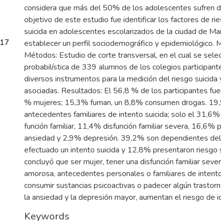
considera que más del 50% de los adolescentes sufren d
objetivo de este estudio fue identificar los factores de ri
suicida en adolescentes escolarizados de la ciudad de Ma
.17
establecer un perfil sociodemográfico y epidemiológico. M
Métodos: Estudio de corte transversal, en el cual se sel
probabilística de 339 alumnos de los colegios participante
diversos instrumentos para la medición del riesgo suicida 
asociadas. Resultados: El 56,8 % de los participantes fu
% mujeres; 15,3% fuman, un 8,8% consumen drogas. 19
antecedentes familiares de intento suicida; solo el 31,6%
función familiar, 11,4% disfunción familiar severa, 16,6%
ansiedad y 2,9% depresión. 39,2% son dependientes del 
efectuado un intento suicida y 12,8% presentaron riesgo s
concluyó que ser mujer, tener una disfunción familiar seve
amorosa, antecedentes personales o familiares de intento 
consumir sustancias psicoactivas o padecer algún trastorn
la ansiedad y la depresión mayor, aumentan el riesgo de id
Keywords