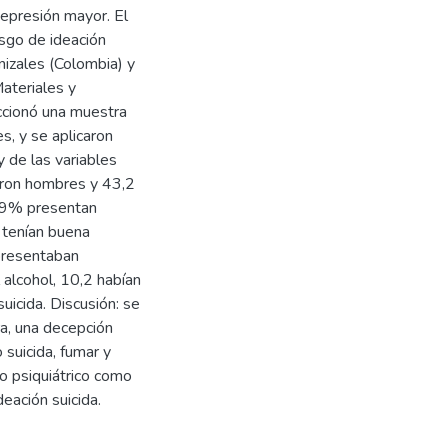
epresión mayor. El
esgo de ideación
nizales (Colombia) y
ateriales y
eccionó una muestra
s, y se aplicaron
y de las variables
eron hombres y 43,2
,9% presentan
 tenían buena
 presentaban
alcohol, 10,2 habían
uicida. Discusión: se
ra, una decepción
suicida, fumar y
o psiquiátrico como
eación suicida.