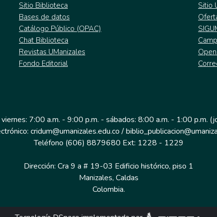
Sitio Biblioteca
Sitio
Bases de datos
Ofert
Catálogo Público (OPAC)
SIGU
Chat Biblioteca
Campu
Revistas UManizales
Open
Fondo Editorial
Corre
 viernes: 7:00 a.m. - 9:00 p.m. - sábados: 8:00 a.m. - 1:00 p.m. (
ectrónico: cridum@umanizales.edu.co / biblio_publicacion@umaniza
Teléfono (606) 8879680 Ext: 1228 - 1229
Dirección: Cra 9 a # 19-03 Edificio histórico, piso 1
Manizales, Caldas
Colombia.